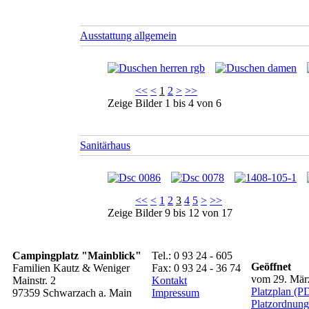
Ausstattung allgemein
<<
<
1
2
>
>>
Zeige Bilder
1
bis
4
von
6
Sanitärhaus
<<
<
1
2
3
4
5
>
>>
Zeige Bilder
9
bis
12
von
17
Campingplatz "Mainblick"
Tel.: 0 93 24 - 605
Geöffnet
Familien Kautz & Weniger
Fax: 0 93 24 - 36 74
vom 29. März
Mainstr. 2
Kontakt
Platzplan (P
97359 Schwarzach a. Main
Impressum
Platzordnun