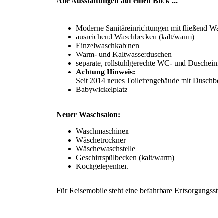
Alle Ausstattungen auf einen Blick ...
Moderne Sanitäreinrichtungen mit fließend W
ausreichend Waschbecken (kalt/warm)
Einzelwaschkabinen
Warm- und Kaltwasserduschen
separate, rollstuhlgerechte WC- und Duschein
Achtung Hinweis:
Seit 2014 neues Toilettengebäude mit Duschbe
Babywickelplatz
Neuer Waschsalon:
Waschmaschinen
Wäschetrockner
Wäschewaschstelle
Geschirrspülbecken (kalt/warm)
Kochgelegenheit
Für Reisemobile steht eine befahrbare Entsorgungss