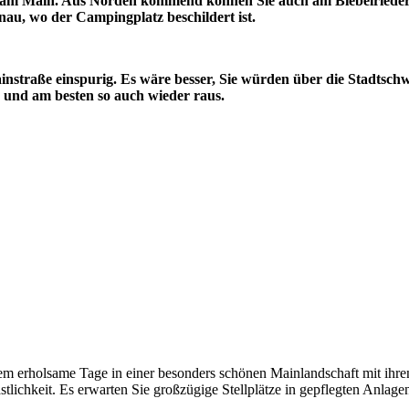
h am Main. Aus Norden kommend können Sie auch am Biebelrieder
nau, wo der Campingplatz beschildert ist.
nstraße einspurig. Es wäre besser, Sie würden über die Stadtschw
 und am besten so auch wieder raus.
llem erholsame Tage in einer besonders schönen Mainlandschaft mit ihr
stlichkeit. Es erwarten Sie großzügige Stellplätze in gepflegten Anla