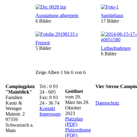
Ausstattung allgemein
Sanitärhaus
6 Bilder
17 Bilder
Freizeit
5 Bilder
Luftaufnahmen
6 Bilder
Zeige Alben
1
bis
6
von
6
Campingplatz
Tel.: 0 93
Vier Sterne Camping
Geöffnet
"Mainblick"
24 - 605
vom 29.
Familien
Fax: 0 93
März bis 29.
Kautz &
24 - 36 74
Datenschutz
Oktober
Weniger
Kontakt
2023
Mainstr. 2
Impressum
Platzplan
97359
(PDF)
Schwarzach a.
Platzordnung
Main
(PDF)